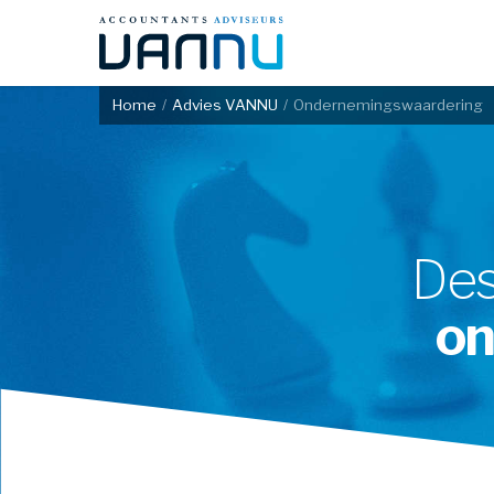
Skip
to
main
content
Home
Advies VANNU
Ondernemingswaardering
/
/
Des
on