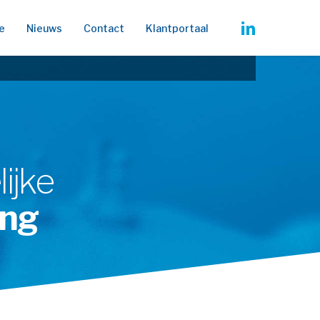
linkedin
e
Nieuws
Contact
Klantportaal
ijke
ing