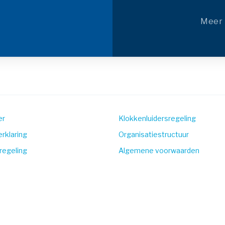
Meer 
er
Klokkenluidersregeling
rklaring
Organisatiestructuur
regeling
Algemene voorwaarden