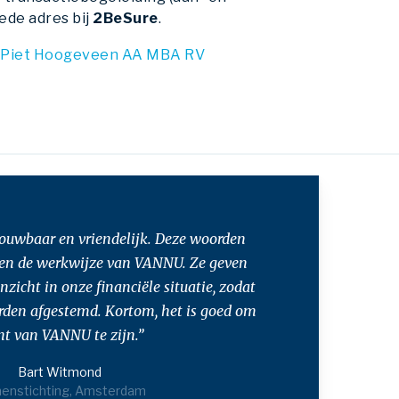
ede adres bij
2BeSure
.
:
Piet Hoogeveen AA MBA RV
trouwbaar en vriendelijk. Deze woorden
en de werkwijze van VANNU. Ze geven
inzicht in onze financiële situatie, zodat
rden afgestemd. Kortom, het is goed om
nt van VANNU te zijn.”
Bart Witmond
enstichting, Amsterdam