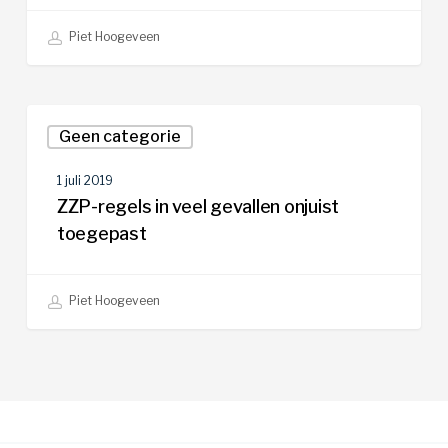
Piet Hoogeveen
ZZP-
Geen categorie
regels
in
1 juli 2019
veel
ZZP-regels in veel gevallen onjuist
gevallen
toegepast
onjuist
toegepast
Piet Hoogeveen